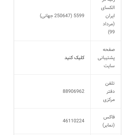
الکسای
ایران
5599 (250647 جهانی)
(مرداد
99)
صفحه
پشتیبانی
کلیک کنید
سایت
تلفن
دفتر
88906962
مرکزی
فاکس
46110224
(نمابر)