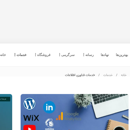
بهترین‌ها
نهادها
رسانه
سرگرمی
فروشگاه
خدمات
خانه
خانه
خدمات
خدمات فناوری اطلاعات
صرافی ٖپروستو کش (Prosto Cash)؛
صرافی ارز دیجیتال خارجی بدون نیاز به
احراز هویت
2305