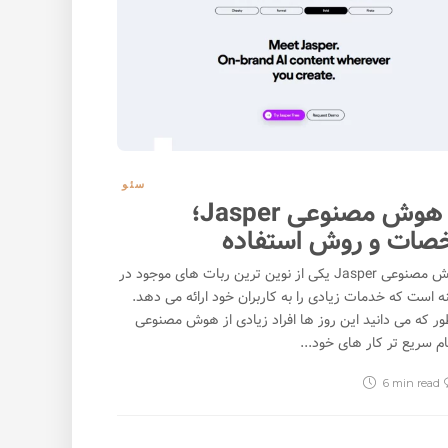
صرافی ٖپروستو کش (Prosto Cash)؛
داختفا (Pardakhtfa.com)؛ خرید و
صرافی ارز دیجیتال خارجی بدون نیاز به
احراز هویت
بدو
2305
04/22/2024
سئو
ابزار هوش مصنوعی Jasper؛
ات و روش استفاده
ابزار هوش مصنوعی Jasper یکی از نوین ترین ربات های موجود در
نه است که خدمات زیادی را به کاربران خود ارائه می دهد.
ر که می دانید این روز ها افراد زیادی از هوش مصنوعی
ام سریع تر کار های خود...
6 min
read