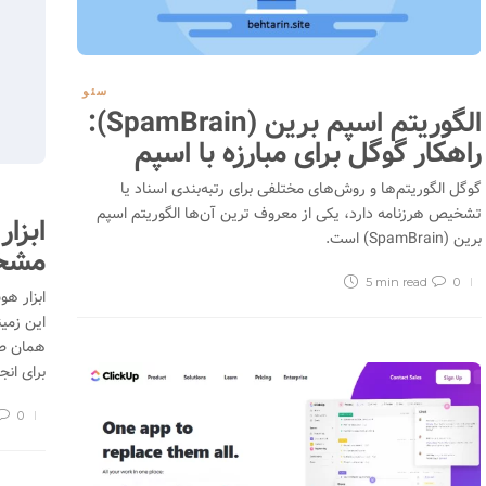
سایت فیلم 2 مدیا (Film2Media)؛ دانلود
سئو
یلم و سریال بدون سانسور با زیرنویس
پر
الگوریتم اسپم برین (SpamBrain):
ارسی چسبیده
فروش یو ووچر یوتوپیا
راهکار گوگل برای مبارزه با اسپم
243
06/07/2026
11682
2
06/26/2026
گوگل الگوریتم‌ها و روش‌های مختلفی برای رتبه‌بندی اسناد یا
تشخیص هرزنامه دارد، یکی از معروف ترین آن‌ها الگوریتم اسپم
برین (SpamBrain) است.
مشخص
5 min
read
0
این زمی
همان طو
برای انج
0