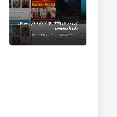
ترکی دی ال (turkdl)؛ مرجع فیلم و سریال
ف
ترکی با زیرنویس
ف
20308
2
06/26/2026