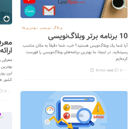
صرافی MINE.exchange؛ خرید و
فروش بدون احراز هویت ارزهای
دیجیتال
وبلاگ نویسی
,
بهترین‌ها
10 برنامه برتر وبلاگ‌نویسی
2156
معرف
آیا شما یک وبلاگ‌نویس هستید؟ خب، شما دقیقاً به مکان مناسب
ارائ
معرفی صرافی رمزارز ایندوداکس
رسیده‌اید. در اینجا، ما بهترین برنامه‌های وبلاگ‌نویسی را فهرست
(Indodax)
کرده‌ایم
معرفی و 
19588
0
بهترین 
10 min
read
0
این روزه
کشور هس
0