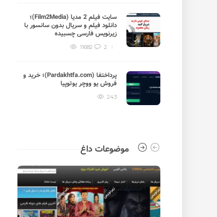
سایت فیلم 2 مدیا (Film2Media)؛
دانلود فیلم و سریال بدون سانسور با
زیرنویس فارسی چسبیده
11682
2
پرداختفا (Pardakhtfa.com)؛ خرید و
فروش یو ووچر یوتوپیا
243
موضوعات داغ