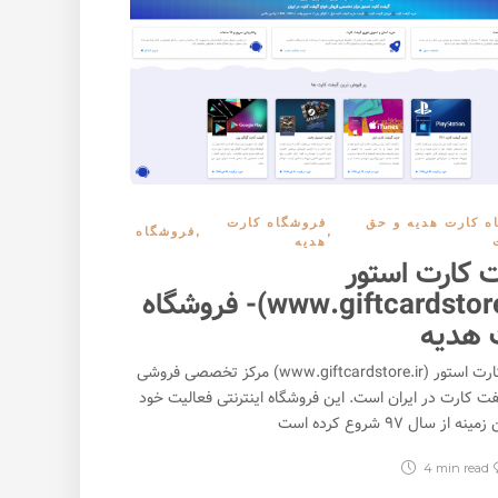
صرافی ٖپروستو کش (Prosto Cash)؛
داختفا (Pardakhtfa.com)؛ خرید و
صرافی ارز دیجیتال خارجی بدون نیاز به
احراز هویت
بدو
2317
04/22/2024
ه کارت هدیه و حق
فروشگاه کارت
,
,
فروشگاه
هدیه
 کارت استور
(www.giftcardstore.ir)- فروشگاه
 هدیه
گیفت کارت استور (www.giftcardstore.ir) مرکز تخصصی فروشی
یفت کارت در ایران است. این فروشگاه اینترنتی فعالیت خود
نه از سال ۹۷ شروع کرده است
4 min
read