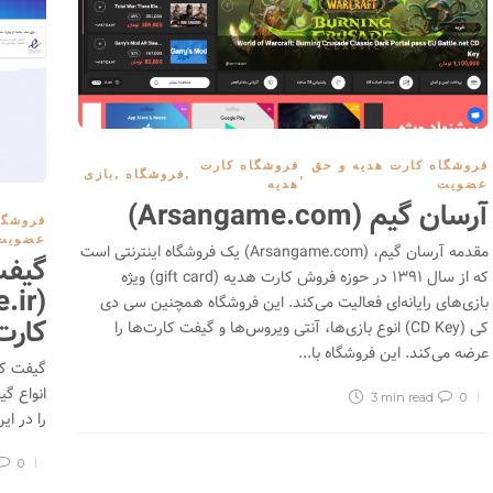
سایت فیلم 2 مدیا (Film2Media)؛ دانلود
یلم و سریال بدون سانسور با زیرنویس
پر
ارسی چسبیده
فروش یو ووچر یوتوپیا
251
06/07/2026
11692
2
06/26/2026
فروشگاه کارت هدیه و حق
فروشگاه کارت
,
,
فروشگاه
,
بازی
عضویت
هدیه
آرسان گیم (Arsangame.com)
فروشگا
عضویت
مقدمه آرسان گیم، (Arsangame.com) یک فروشگاه اینترنتی است
گیفت
که از سال ۱۳۹۱ در حوزه فروش کارت هدیه (gift card) ویژه
بازی‌های رایانه‌ای فعالیت می‌کند. این فروشگاه همچنین سی دی
کارت
کی (CD Key) انوع بازی‌ها، آنتی ویروس‌ها و گیفت کارت‌ها را
عرضه می‌کند. این فروشگاه با...
انواع گ
3 min
read
0
را در این زمی
0