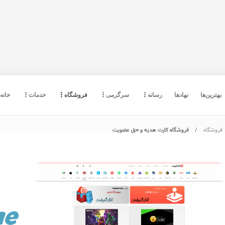
بهترین‌ها
نهادها
رسانه
سرگرمی
فروشگاه
خدمات
خانه
فروشگاه
فروشگاه کارت هدیه و حق عضویت
صرافی ٖپروستو کش (Prosto Cash)؛
صرافی ارز دیجیتال خارجی بدون نیاز به
احراز هویت
2317