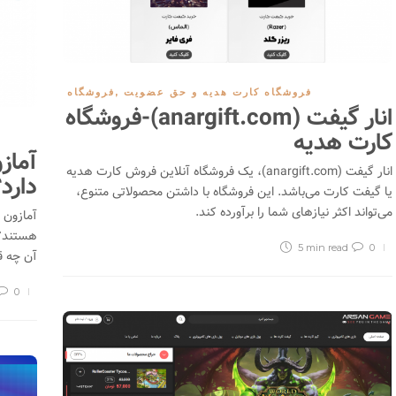
صرافی MINE.exchange؛ خرید و
فروش بدون احراز هویت ارزهای
دیجیتال
فروشگاه کارت هدیه و حق عضویت
,
فروشگاه
2166
انار گیفت (anargift.com)-فروشگاه
کارت هدیه
معرفی صرافی رمزارز ایندوداکس
آماز
(Indodax)
انار گیفت (anargift.com)، یک فروشگاه آنلاین فروش کارت هدیه
دارد
یا گیفت کارت می‌باشد. این فروشگاه با داشتن محصولاتی متنوع،
19648
0
می‌تواند اکثر نیاز‌های شما را برآورده کند.
آمازون 
هستند؟ 
5 min
read
0
آن چه ق
0