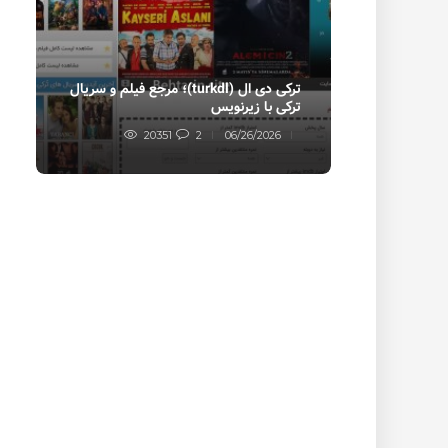
ترکی دی ال (turkdl)؛ مرجع فیلم و سریال
ف
ترکی با زیرنویس
ف
20351
2
06/26/2026