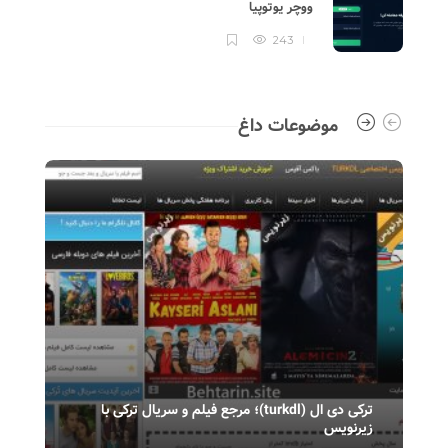
ووچر یوتوپیا
243
موضوعات داغ
ترکی دی ال (turkdl)؛ مرجع فیلم و سریال ترکی با
زیرنویس
سری