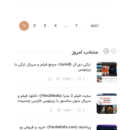
1
2
3
4
…
7
NEXT
منتخب امروز
ترکی دی ال (turkdl)؛ مرجع فیلم و سریال ترکی با
زیرنویس
20309
2
سایت فیلم 2 مدیا (Film2Media)؛ دانلود فیلم و
سریال بدون سانسور با زیرنویس فارسی چسبیده
11683
2
پرداختفا (Pardakhtfa.com)؛ خرید و فروش یو