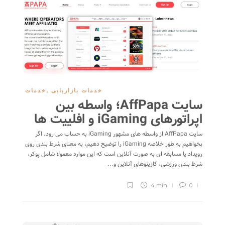
خدمات بازاریابی
,
خدمات
سایت AffPapa؛ واسطه بین
اپراتورهای iGaming و افلییت ها
سایت AffPapa از واسطه های مشهور iGaming به حساب می رود. اگر
بخواهیم به طور خلاصه iGaming را توضیح دهیم، به معنای شرط بندی روی
رویداد یا مسابقه ای به صورت آنلاین است که این موارد معمولا شامل پوکر،
شرط بندی ورزشی، کازینوهای آنلاین و...
4 min
0