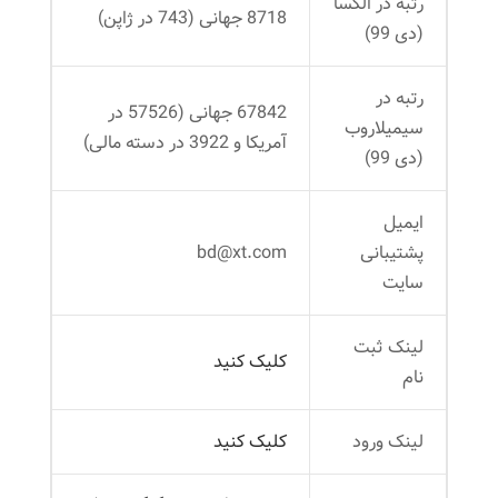
رتبه در الکسا
8718 جهانی (743 در ژاپن)
(دی 99)
رتبه در
67842 جهانی (57526 در
سیمیلاروب
آمریکا و 3922 در دسته مالی)
(دی 99)
ایمیل
پشتیبانی
bd@xt.com
سایت
لینک ثبت
کلیک کنید
‌نام
لینک ورود
کلیک کنید