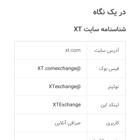
در یک نگاه
شناسنامه سایت XT
آدرس سایت
xt.com
فیس بوک
@XT.comexchange
توئیتر
@XTexchange
لینکد این
XTExchange
کاربری
صرافی آنلاین