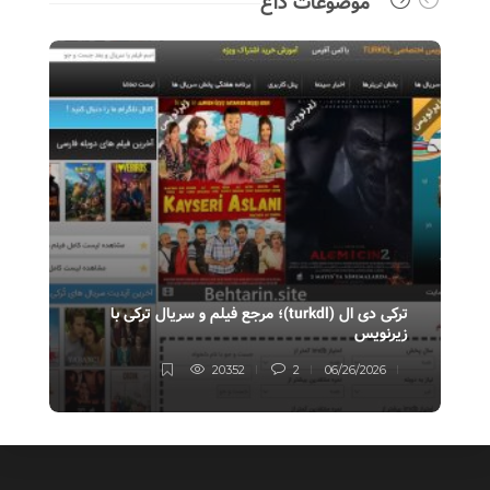
موضوعات داغ
ترکی دی ال (turkdl)؛ مرجع فیلم و سریال ترکی با
زیرنویس
سری
20352
2
06/26/2026