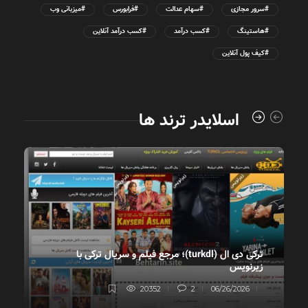
#سرور مجازی
#سهام عدالت
#فرابورس
#میزبانی وب
#هاستینگ
#کسب درآمد
#کسب درآمد آنلاین
#کیف پول آنلاین
اسلایدر ترند ها
ترکی دی ال (turkdl)؛ مرجع فیلم و سریال ترکی با
زیرنویس
ب
20352
2
06/26/2026