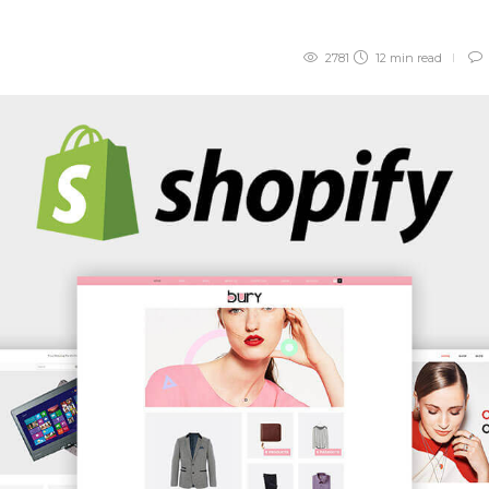
2781
12 min
read