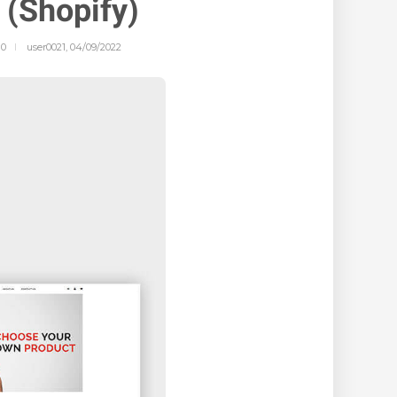
(Shopify)
0
user0021
,
04/09/2022