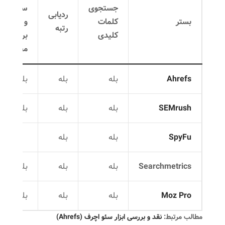
جستجوی
سایت
ردیابی
بستر
کلمات
و
رتبه
کلیدی
بررسی
محتوا
Ahrefs
بله
بله
بله
SEMrush
بله
بله
بله
SpyFu
بله
بله
Searchmetrics
بله
بله
بله
Moz Pro
بله
بله
بله
مطالب مرتبط:
نقد و بررسی ابزار سئو اچرف (Ahrefs)