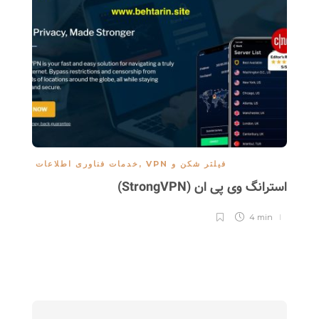
فیلتر شکن و VPN
,
خدمات فناوری اطلاعات
استرانگ وی پی ان (StrongVPN)
با
4 min