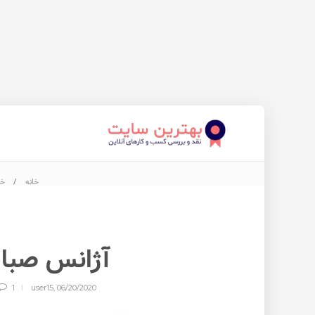
خانه
خد
آژانس صبا
1
user15
,
06/20/2020