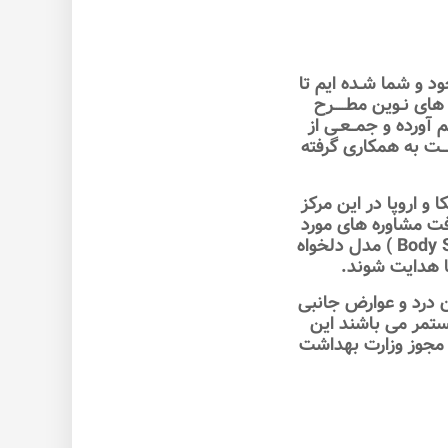
ود و شما شـده ايم تا
 های نـوين مطــــرح
 و درمـان گـرد هــم آورده و جمــعـی از
ســت به همکاری گرفته
و اروپا در اين مرکز
فت مشاوره های مورد
نياز پزشکی به سوی مناسبترين روش درمانی به منظور بازيابی تناسب اندام ( Body Shaping ) مدل دلخواه
ن درد و عوارض جانبی
ستمر می باشند اين
ايی است که دارای تائيديه FDA آمريکا ، Medical CE اروپا و مجوز وزارت بهداشت