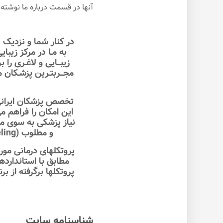
آنها در قسمت درباره ما نوشته‌ا
در کنار شما و نزديک ب
به مـا در مرکز زيباي
مجــربتـرين پزشـکان م
تخصص پزشکان ايرانی ب
اين امکان را فراهم 
و مطلوب (Remodeling) با کار بر روی صورت و قسمتهای مختلف بدن و اندامها هدايت شوند.
پروتکلهای درمانی مور
مطابق با استاندارد
شناسنامه سایت