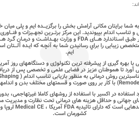
ند:
ه شما برايتان مکانی آرامش بخش را برگزيـــده ايم و پلی ميان خ
ی و تناسب اندام بپيونديد. اين مرکز برتــرين تجهــيزات و فنــاوری
زيبــايی و لاغـری را بر طبـق اسـتاندارد هـــای FDA و وزارت بهــداشــت
تخصص زيبايی را براي رسانيدن شما به آنچـه که ايـده آلـــتان ا
ايم.
ا بهره گيری از پيشرفته ترين تکنولوژی و دستگاههای روز آمريکا 
می آورد تا هموطنان عزيز در فضايی علمی و تخصصی پس از دريا
د استفاده در اکسير با استفاده از روشهای کاملا غيرتهاجمی، بدو
های جهانی و حداقل هزينه های درمانی تحت نظارت و مديريت م
پروتکلها برگرفته از برنده
کشورمان است.