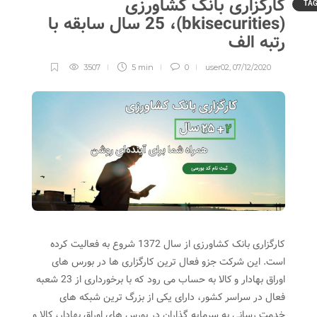
کارگزاری بانک کشاورزی
TA
(bkisecurities)، 25 سال سابقه با
رتبه الف
3507
5 min
0
user02
,
07/12/2020
کارگزاری بانک کشاورزی از سال 1372 شروع به فعالیت کرده
است. این شرکت جزو فعال ترین کارگزاری ها در بورس های
اوراق بهادار و كالا به حساب می رود که با برخورداری از 23 شعبه
فعال در سراسر كشور، دارای یکی از بزرگ ترین شبکه های
خدمت رسانی به سرمایه گذاران در بورس های اوراق بهادار، كالا و