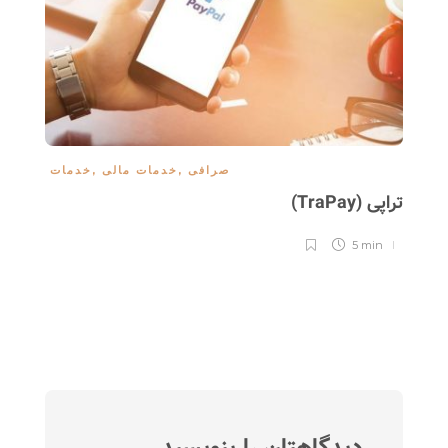
صرافی
,
خدمات مالی
,
خدمات
تراپی (TraPay)
نق
(Buddhify)
5 min