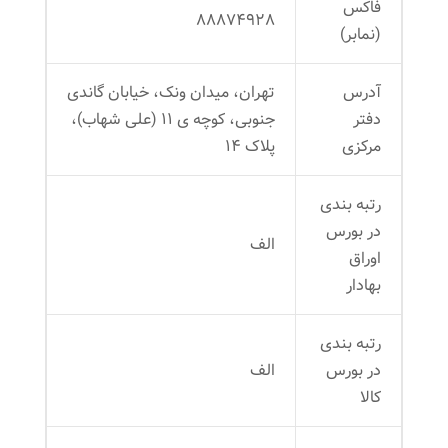
فاکس
۸۸۸۷۴۹۲۸
(نمابر)
آدرس
تهران، میدان ونک، خیابان گاندی
دفتر
جنوبی، کوچه ی ١١ (علی شهاب)،
مرکزی
پلاک ١۴
رتبه بندی
در بورس
الف
اوراق
بهادار
رتبه بندی
در بورس
الف
کالا