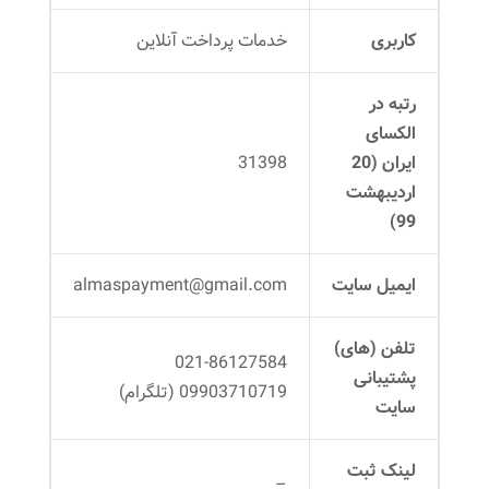
کاربری
خدمات پرداخت آنلاین
رتبه در
الکسای
ایران (20
31398
اردیبهشت
99)
ایمیل سایت
almaspayment@gmail.com
تلفن (های)
021-86127584
پشتیبانی
09903710719 (تلگرام)
سایت
لینک ثبت
–