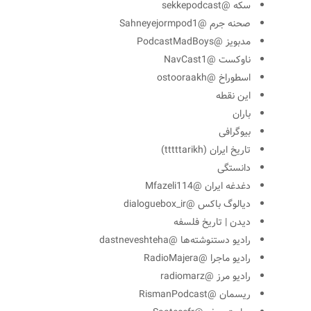
سکه @sekkepodcast
صحنه جرم @Sahneyejormpod1
مدبویز @PodcastMadBoys
ناوکست @NavCast1
اسطوراخ @ostooraakh
این نقطه
باران
بیوگرافی
تاریخ ایران (tttttarikh)
دانستگی
دغدغه ایران @Mfazeli114
دیالوگ باکس @dialoguebox_ir
دیدن | تاریخ فلسفه
رادیو دستنوشته‌ها @dastneveshteha
رادیو ماجرا @RadioMajera
رادیو مرز @radiomarz
ریسمان @RismanPodcast