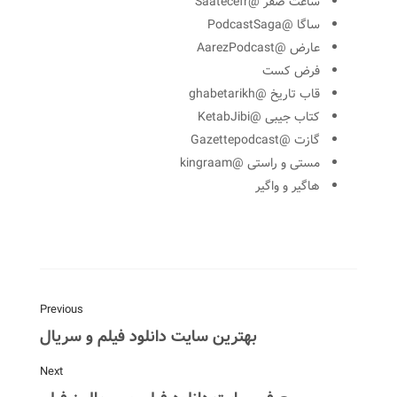
ساعت صفر @Saatecefr
ساگا @PodcastSaga
عارض @AarezPodcast
فرض کست
قاب تاریخ @ghabetarikh
کتاب جیبی @KetabJibi
گازت @Gazettepodcast
مستی و راستی @kingraam
هاگیر و واگیر
Previous
بهترین سایت‌ دانلود فیلم و سریال
Next