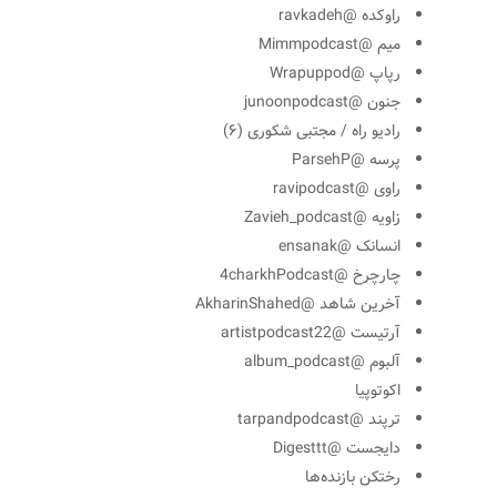
راوکده @ravkadeh
میم @Mimmpodcast
رپاپ @Wrapuppod
جنون @junoonpodcast
رادیو راه / مجتبی شکوری (۶)
پرسه @ParsehP
راوی @ravipodcast
زاویه @Zavieh_podcast
انسانک @ensanak
چارچرخ @4charkhPodcast
آخرین شاهد @AkharinShahed
آرتیست @artistpodcast22
آلبوم @album_podcast
اکوتوپیا
ترپند @tarpandpodcast
دایجست @Digesttt
رختکن بازنده‌ها