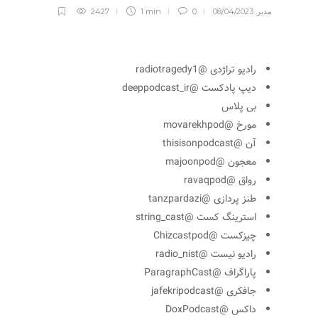
مدیر
,
08/04/2023
0
1 min
2427
رادیو تراژدی @radiotragedy1
دیپ پادکست @deeppodcast_ir
بی پلاس
مورخ @movarekhpod
آن @thisisonpodcast
معجون @majoonpod
رواق @ravaqpod
طنز پردازی @tanzpardazi
استرینگ کست @string_cast
چیزکست @Chizcastpod
رادیو نیست @radio_nist
پاراگراف @ParagraphCast
جافکری @jafekripodcast
داکس @DoxPodcast